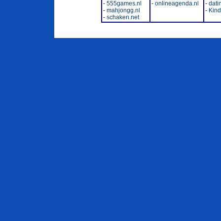
-
555games.nl
-
onlineagenda.nl
-
dati
-
mahjongg.nl
-
Kinde
-
schaken.net