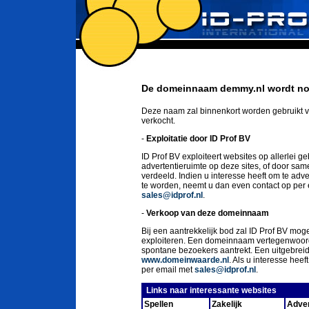
De domeinnaam demmy.nl wordt nog
Deze naam zal binnenkort worden gebruikt v
verkocht.
-
Exploitatie door ID Prof BV
ID Prof BV exploiteert websites op allerlei g
advertentieruimte op deze sites, of door sa
verdeeld. Indien u interesse heeft om te ad
te worden, neemt u dan even contact op per
sales@idprof.nl
.
-
Verkoop van deze domeinnaam
Bij een aantrekkelijk bod zal ID Prof BV moge
exploiteren. Een domeinnaam vertegenwoord
spontane bezoekers aantrekt. Een uitgebrei
www.domeinwaarde.nl
. Als u interesse he
per email met
sales@idprof.nl
.
Links naar interessante websites
Spellen
Zakelijk
Adver